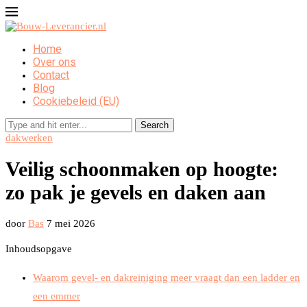
Home
Over ons
Contact
Blog
Cookiebeleid (EU)
Search
dakwerken
Veilig schoonmaken op hoogte:
zo pak je gevels en daken aan
door
Bas
7 mei 2026
Inhoudsopgave
Waarom gevel- en dakreiniging meer vraagt dan een ladder en
een emmer