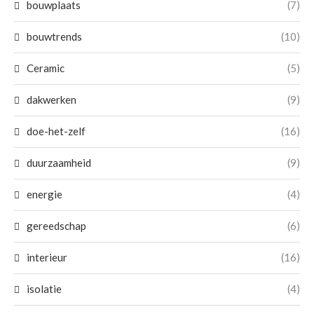
bouwplaats
(7)
bouwtrends
(10)
Ceramic
(5)
dakwerken
(9)
doe-het-zelf
(16)
duurzaamheid
(9)
energie
(4)
gereedschap
(6)
interieur
(16)
isolatie
(4)