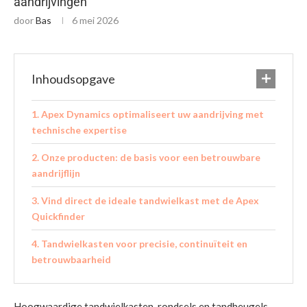
aandrijvingen
door
Bas
6 mei 2026
Inhoudsopgave
Apex Dynamics optimaliseert uw aandrijving met
technische expertise
Onze producten: de basis voor een betrouwbare
aandrijflijn
Vind direct de ideale tandwielkast met de Apex
Quickfinder
Tandwielkasten voor precisie, continuïteit en
betrouwbaarheid
Hoogwaardige tandwielkasten, rondsels en tandheugels