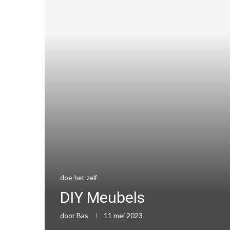
doe-het-zelf
DIY Meubels
door
Bas
11 mei 2023