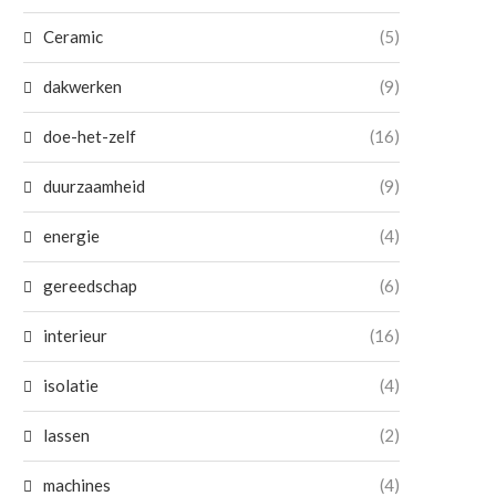
Ceramic
(5)
dakwerken
(9)
doe-het-zelf
(16)
duurzaamheid
(9)
energie
(4)
gereedschap
(6)
interieur
(16)
isolatie
(4)
lassen
(2)
machines
(4)