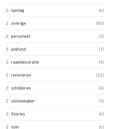
opslag
(6)
overige
(80)
personeel
(3)
Zonnepanelen uitzetten: wanneer
Zelf een carport bouwen: all
schakel je ze uit en...
en tips...
plafond
(1)
21 maart 2026
15 september 2025
raamdecoratie
(4)
renoveren
(10)
schilderen
(4)
slotenmaker
(3)
Stories
(6)
tuin
(6)