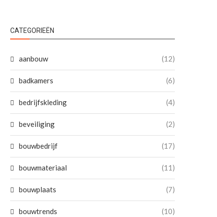
CATEGORIEËN
aanbouw
(12)
badkamers
(6)
bedrijfskleding
(4)
beveiliging
(2)
bouwbedrijf
(17)
bouwmateriaal
(11)
bouwplaats
(7)
bouwtrends
(10)