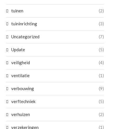
tuinen
(2)
tuininrichting
(3)
Uncategorized
(7)
Update
(5)
veiligheid
(4)
ventilatie
(1)
verbouwing
(9)
verftechniek
(5)
verhuizen
(2)
verzekeringen
(1)