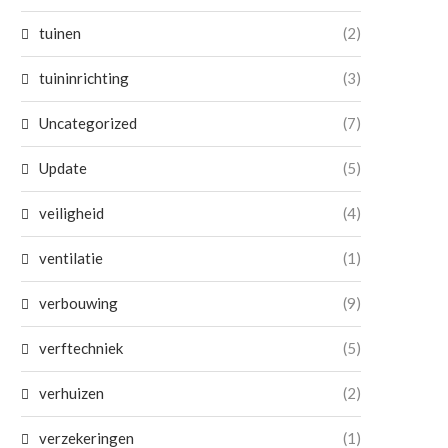
tuinen
(2)
tuininrichting
(3)
Uncategorized
(7)
Update
(5)
veiligheid
(4)
ventilatie
(1)
verbouwing
(9)
verftechniek
(5)
verhuizen
(2)
verzekeringen
(1)