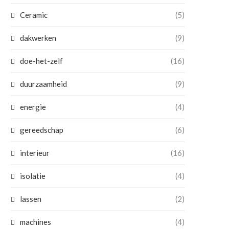
Ceramic
(5)
dakwerken
(9)
doe-het-zelf
(16)
duurzaamheid
(9)
energie
(4)
gereedschap
(6)
interieur
(16)
isolatie
(4)
lassen
(2)
machines
(4)