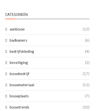
CATEGORIEËN
aanbouw
(12)
badkamers
(6)
bedrijfskleding
(4)
beveiliging
(2)
bouwbedrijf
(17)
bouwmateriaal
(11)
bouwplaats
(7)
bouwtrends
(10)