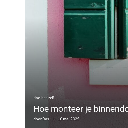
doe-het-zelf
Hoe monteer je binnendo
door
Bas
10 mei 2025