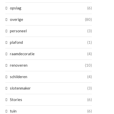
opslag
(6)
overige
(80)
personeel
(3)
plafond
(1)
raamdecoratie
(4)
renoveren
(10)
schilderen
(4)
slotenmaker
(3)
Zonnepanelen uitzetten: wanneer
Zelf een carport bouwen: all
Stories
(6)
schakel je ze uit en...
en tips...
21 maart 2026
15 september 2025
tuin
(6)