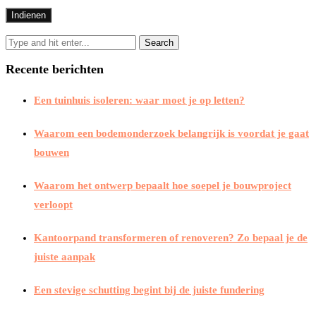
Recente berichten
Een tuinhuis isoleren: waar moet je op letten?
Waarom een bodemonderzoek belangrijk is voordat je gaat
bouwen
Waarom het ontwerp bepaalt hoe soepel je bouwproject
verloopt
Kantoorpand transformeren of renoveren? Zo bepaal je de
juiste aanpak
Een stevige schutting begint bij de juiste fundering