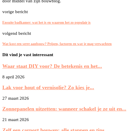
door middel van zijn bouwblog.
vorige bericht
Ensuite badkamer: wat het is en waarom het zo populair is
volgend bericht
Wat kost een serre aanbouw? Prijzen, factoren en wat je mag verwachten
Dit vind je vast interessant
Waar staat DIY voor? De betekenis en het...
8 april 2026
Lak voor hout of vernisolie? Zo kies je...
27 maart 2026
Zonnepanelen uitzetten: wanneer schakel je ze uit en...
21 maart 2026
Zelf een carport bouwen: alle stappen en tips...