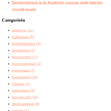
Rioolproblemen in de Randstad: waarom snelle hulp het
verschil maakt
Categorieën
aanbouw
(12)
badkamers
(6)
bedrijfskleding
(4)
beveiliging
(2)
bouwbedrijf
(17)
bouwmateriaal
(11)
bouwplaats
(7)
bouwtrends
(10)
Ceramic
(5)
dakwerken
(9)
doe-het-zelf
(16)
duurzaamheid
(9)
energie
(4)