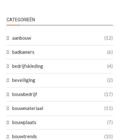
CATEGORIEËN
aanbouw
(12)
badkamers
(6)
bedrijfskleding
(4)
beveiliging
(2)
bouwbedrijf
(17)
bouwmateriaal
(11)
bouwplaats
(7)
bouwtrends
(10)