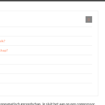
uik?
chap?
n pneumatisch gereedschap. Je sluit het aan op een compressor,