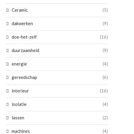
Ceramic
(5)
dakwerken
(9)
doe-het-zelf
(16)
duurzaamheid
(9)
energie
(4)
gereedschap
(6)
interieur
(16)
isolatie
(4)
lassen
(2)
machines
(4)