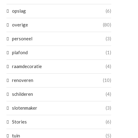
opslag
(6)
overige
(80)
personeel
(3)
plafond
(1)
raamdecoratie
(4)
renoveren
(10)
schilderen
(4)
slotenmaker
(3)
Stories
(6)
tuin
(5)