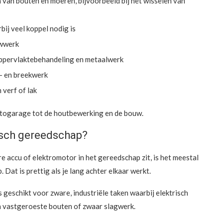
n van bouten en moeren, bijvoorbeeld bij het wisselen van
j veel koppel nodig is
uwwerk
oppervlaktebehandeling en metaalwerk
- en breekwerk
 verf of lak
utogarage tot de houtbewerking en de bouw.
isch gereedschap?
 accu of elektromotor in het gereedschap zit, is het meestal
 Dat is prettig als je lang achter elkaar werkt.
 geschikt voor zware, industriële taken waarbij elektrisch
n vastgeroeste bouten of zwaar slagwerk.