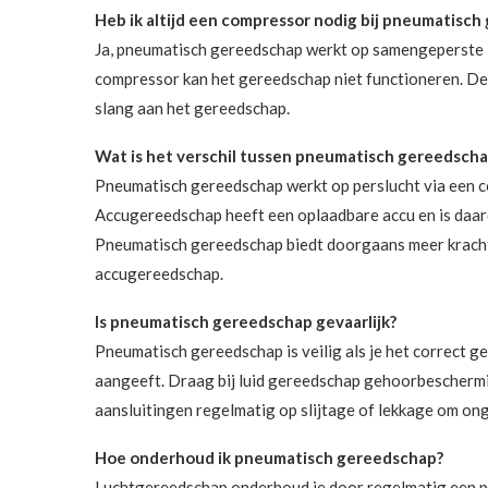
Heb ik altijd een compressor nodig bij pneumatisc
Ja, pneumatisch gereedschap werkt op samengeperste lu
compressor kan het gereedschap niet functioneren. De c
slang aan het gereedschap.
Wat is het verschil tussen pneumatisch gereedsch
Pneumatisch gereedschap werkt op perslucht via een c
Accugereedschap heeft een oplaadbare accu en is daard
Pneumatisch gereedschap biedt doorgaans meer kracht 
accugereedschap.
Is pneumatisch gereedschap gevaarlijk?
Pneumatisch gereedschap is veilig als je het correct geb
aangeeft. Draag bij luid gereedschap gehoorbeschermin
aansluitingen regelmatig op slijtage of lekkage om o
Hoe onderhoud ik pneumatisch gereedschap?
Luchtgereedschap onderhoud je door regelmatig een paar