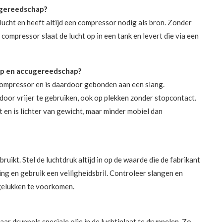
h gereedschap?
cht en heeft altijd een compressor nodig als bron. Zonder
ompressor slaat de lucht op in een tank en levert die via een
ap en accugereedschap?
ompressor en is daardoor gebonden aan een slang.
oor vrijer te gebruiken, ook op plekken zonder stopcontact.
en is lichter van gewicht, maar minder mobiel dan
ruikt. Stel de luchtdruk altijd in op de waarde die de fabrikant
g en gebruik een veiligheidsbril. Controleer slangen en
ngelukken te voorkomen.
 druppels speciale olie in de luchtinlaat te druppelen. Zo