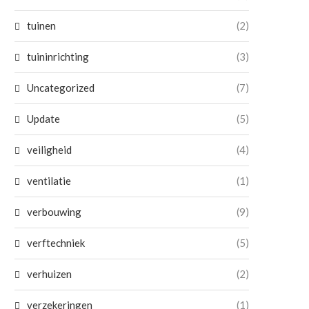
tuinen
(2)
tuininrichting
(3)
Uncategorized
(7)
Update
(5)
veiligheid
(4)
ventilatie
(1)
verbouwing
(9)
verftechniek
(5)
verhuizen
(2)
verzekeringen
(1)