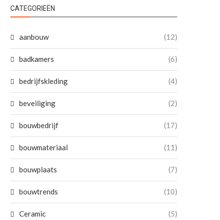
CATEGORIEËN
aanbouw
(12)
badkamers
(6)
bedrijfskleding
(4)
beveiliging
(2)
bouwbedrijf
(17)
bouwmateriaal
(11)
bouwplaats
(7)
bouwtrends
(10)
Ceramic
(5)