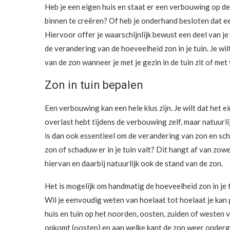
Heb je een eigen huis en staat er een verbouwing op d
binnen te creëren? Of heb je onderhand besloten dat e
Hiervoor offer je waarschijnlijk bewust een deel van j
de verandering van de hoeveelheid zon in je tuin. Je w
van de zon wanneer je met je gezin in de tuin zit of met
Zon in tuin bepalen
Een verbouwing kan een hele klus zijn. Je wilt dat het e
overlast hebt tijdens de verbouwing zelf, maar natuurli
is dan ook essentieel om de verandering van zon en sch
zon of schaduw er in je tuin valt? Dit hangt af van zow
hiervan en daarbij natuurlijk ook de stand van de zon.
Het is mogelijk om handmatig de hoeveelheid zon in je 
Wil je eenvoudig weten van hoelaat tot hoelaat je kan 
huis en tuin op het noorden, oosten, zuiden of westen v
opkomt (oosten) en aan welke kant de zon weer onderga