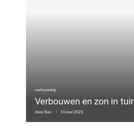
verbouwing
Verbouwen en zon in tui
door
Bas
10 mei 2023