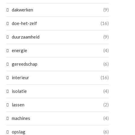
dakwerken
(9)
doe-het-zelf
(16)
duurzaamheid
(9)
energie
(4)
gereedschap
(6)
Polycarbonaat: Het materiaal dat jij
Wanneer kies je voor vloer
nodig hebt!
Floorlife en...
interieur
(16)
28 februari 2025
21 december 2023
isolatie
(4)
lassen
(2)
machines
(4)
opslag
(6)