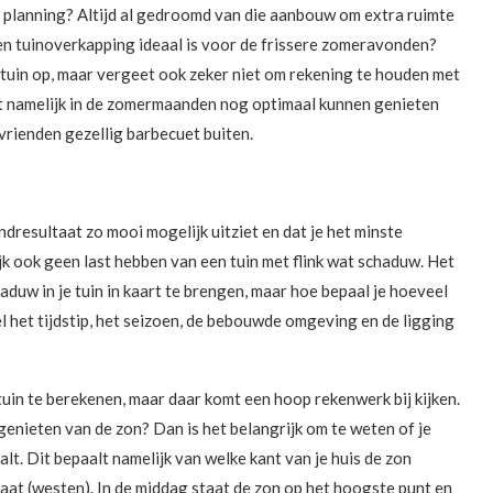
e planning? Altijd al gedroomd van die aanbouw om extra ruimte
en tuinoverkapping ideaal is voor de frissere zomeravonden?
e tuin op, maar vergeet ook zeker niet om rekening te houden met
ilt namelijk in de zomermaanden nog optimaal kunnen genieten
 vrienden gezellig barbecuet buiten.
indresultaat zo mooi mogelijk uitziet en dat je het minste
jk ook geen last hebben van een tuin met flink wat schaduw. Het
aduw in je tuin in kaart te brengen, maar hoe bepaal je hoeveel
el het tijdstip, het seizoen, de bebouwde omgeving en de ligging
tuin te berekenen, maar daar komt een hoop rekenwerk bij kijken.
genieten van de zon? Dan is het belangrijk om te weten of je
alt. Dit bepaalt namelijk van welke kant van je huis de zon
at (westen). In de middag staat de zon op het hoogste punt en