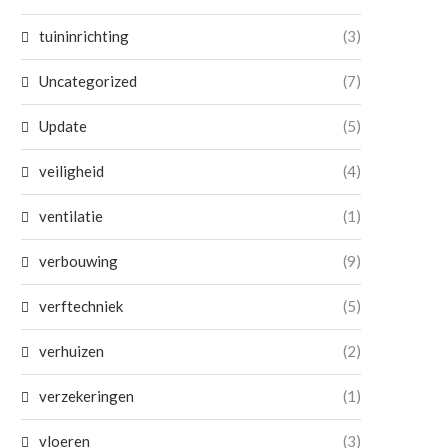
tuininrichting
(3)
Uncategorized
(7)
Update
(5)
veiligheid
(4)
ventilatie
(1)
verbouwing
(9)
verftechniek
(5)
verhuizen
(2)
verzekeringen
(1)
vloeren
(3)