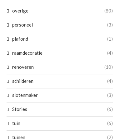
overige
(80)
personeel
(3)
plafond
(1)
raamdecoratie
(4)
renoveren
(10)
schilderen
(4)
slotenmaker
(3)
Stories
(6)
tuin
(6)
tuinen
(2)