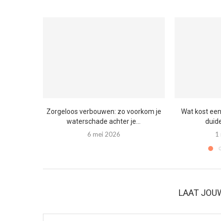
Zorgeloos verbouwen: zo voorkom je
Wat kost ee
waterschade achter je...
duide
6 mei 2026
1
LAAT JOU