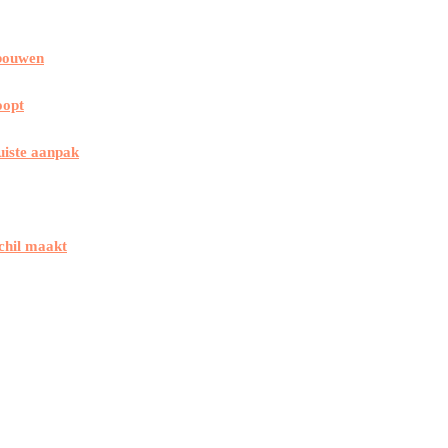
 bouwen
oopt
uiste aanpak
chil maakt