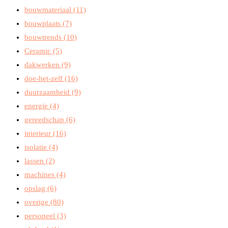
bouwmateriaal
(11)
bouwplaats
(7)
bouwtrends
(10)
Ceramic
(5)
dakwerken
(9)
doe-het-zelf
(16)
duurzaamheid
(9)
energie
(4)
gereedschap
(6)
interieur
(16)
isolatie
(4)
lassen
(2)
machines
(4)
opslag
(6)
overige
(80)
personeel
(3)