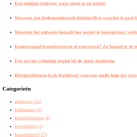
Een tuinhuis isoleren: waar moet je op letten?
Waarom een bodemonderzoek belangrijk is voordat je gaat
Waarom het ontwerp bepaalt hoe soepel je bouwproject verl
Kantoorpand transformeren of renoveren? Zo bepaal je de j
Een stevige schutting begint bij de juiste fundering
Rioolproblemen in de Randstad: waarom snelle hulp het vers
Categorieën
aanbouw
(12)
badkamers
(6)
bedrijfskleding
(4)
beveiliging
(2)
bouwbedrijf
(17)