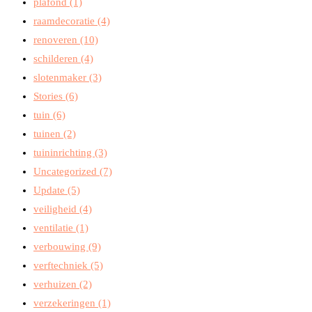
plafond
(1)
raamdecoratie
(4)
renoveren
(10)
schilderen
(4)
slotenmaker
(3)
Stories
(6)
tuin
(6)
tuinen
(2)
tuininrichting
(3)
Uncategorized
(7)
Update
(5)
veiligheid
(4)
ventilatie
(1)
verbouwing
(9)
verftechniek
(5)
verhuizen
(2)
verzekeringen
(1)