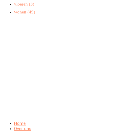
vloeren
(3)
wonen
(49)
Home
Over ons