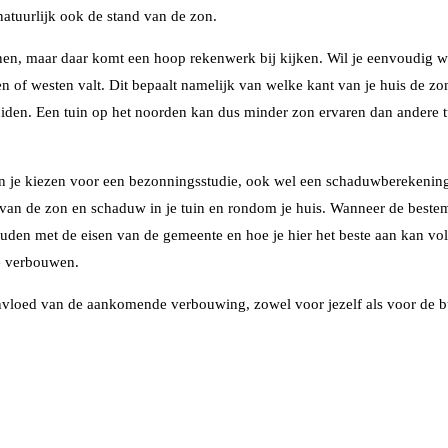
atuurlijk ook de stand van de zon.
nen, maar daar komt een hoop rekenwerk bij kijken. Wil je eenvoudig we
den of westen valt. Dit bepaalt namelijk van welke kant van je huis de 
zuiden. Een tuin op het noorden kan dus minder zon ervaren dan andere t
an je kiezen voor een ­­­­­­­­bezonningsstudie, ook wel een schaduwbereke
dt van de zon en schaduw in je tuin en rondom je huis. Wanneer de bes
ouden met de eisen van de gemeente en hoe je hier het beste aan kan vo
e verbouwen.
invloed van de aankomende verbouwing, zowel voor jezelf als voor de b