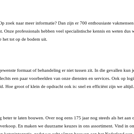
Op zoek naar meer informatie? Dan zijn er 700 enthousiaste vakmensen d
st. Onze professionals hebben veel specialistische kennis en weten dus w
e het tot op de bodem uit.
ewenste formaat of behandeling er niet tussen zit. In die gevallen kun
lechts een paar voorbeelden van onze diensten en services. Ook op logi
 Hoe groot of klein de opdracht ook is: snel en efficiënt zijn we altijd.
beter te laten bouwen. Over nog eens 175 jaar nog steeds als het aan 
en verkoop. En maken we duurzame keuzes in ons assortiment. Vind in o
 ketenintegratie, zodat we echt sámen bouwen aan het Nederland van