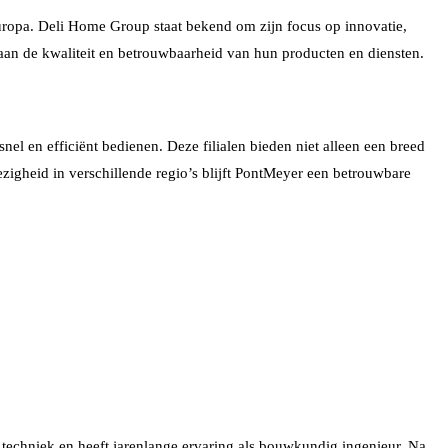
ropa. Deli Home Group staat bekend om zijn focus op innovatie,
 aan de kwaliteit en betrouwbaarheid van hun producten en diensten.
el en efficiënt bedienen. Deze filialen bieden niet alleen een breed
zigheid in verschillende regio’s blijft PontMeyer een betrouwbare
le techniek en heeft jarenlange ervaring als bouwkundig ingenieur. Na