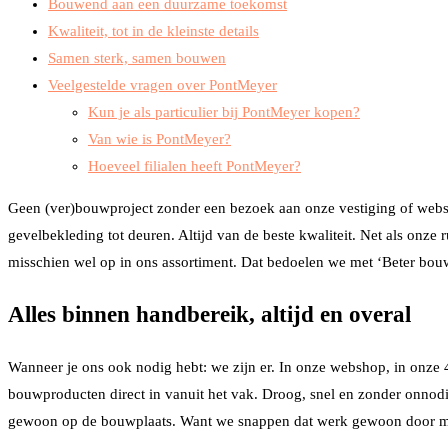
Bouwend aan een duurzame toekomst
Kwaliteit, tot in de kleinste details
Samen sterk, samen bouwen
Veelgestelde vragen over PontMeyer
Kun je als particulier bij PontMeyer kopen?
Van wie is PontMeyer?
Hoeveel filialen heeft PontMeyer?
Geen (ver)bouwproject zonder een bezoek aan onze vestiging of webshop.
gevelbekleding tot deuren. Altijd van de beste kwaliteit. Net als onze
misschien wel op in ons assortiment. Dat bedoelen we met ‘Beter bo
Alles binnen handbereik, altijd en overal
Wanneer je ons ook nodig hebt: we zijn er. In onze webshop, in onze 48
bouwproducten direct in vanuit het vak. Droog, snel en zonder onnodig
gewoon op de bouwplaats. Want we snappen dat werk gewoon door m