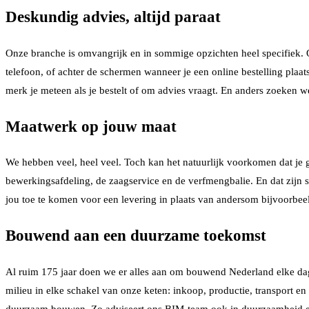
Deskundig advies, altijd paraat
Onze branche is omvangrijk en in sommige opzichten heel specifiek. 
telefoon, of achter de schermen wanneer je een online bestelling plaat
merk je meteen als je bestelt of om advies vraagt. En anders zoeken w
Maatwerk op jouw maat
We hebben veel, heel veel. Toch kan het natuurlijk voorkomen dat je g
bewerkingsafdeling, de zaagservice en de verfmengbalie. En dat zijn s
jou toe te komen voor een levering in plaats van andersom bijvoorbeeld.
Bouwend aan een duurzame toekomst
Al ruim 175 jaar doen we er alles aan om bouwend Nederland elke dag 
milieu in elke schakel van onze keten: inkoop, productie, transport 
duurzaam bouwen. Zo adviseert ons BIM-team ook in duurzaamheid en