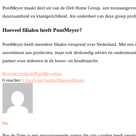
PontMeyer maakt deel uit van de Deli Home Group, een toonaangevend
duurzaamheid en klantgerichtheid. Als onderdeel van deze groep profi
Hoeveel filialen heeft PontMeyer?
PontMeyer heeft meerdere filialen verspreid over Nederland. Met een n
assortiment aan producten, maar ook deskundig advies en ondersteuning
partner voor iedereen in de bouw- en houtbranche.
Bouwleverancier
PontMeyer
tips
0 reacties
0
Facebook
Twitter
Pinterest
Email
Bas
Bas de Vries is een gepassioneerde auteur die zijn carrière heeft gewi