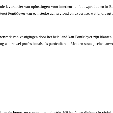
e leverancier van oplossingen voor interieur- en bouwproducten in Eu
teert PontMeyer van een sterke achtergrond en expertise, wat bijdraagt
etwerk van vestigingen door het hele land kan PontMeyer zijn klanten sn
 aan zowel professionals als particulieren. Met een strategische aanwe
jd aan de bouw- en constructie-industrie. Hij heeft een diploma in civie