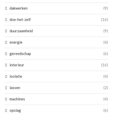
dakwerken
(9)
doe-het-zelf
(16)
duurzaamheid
(9)
energie
(4)
gereedschap
(6)
interieur
(16)
isolatie
(4)
lassen
(2)
machines
(4)
opslag
(6)