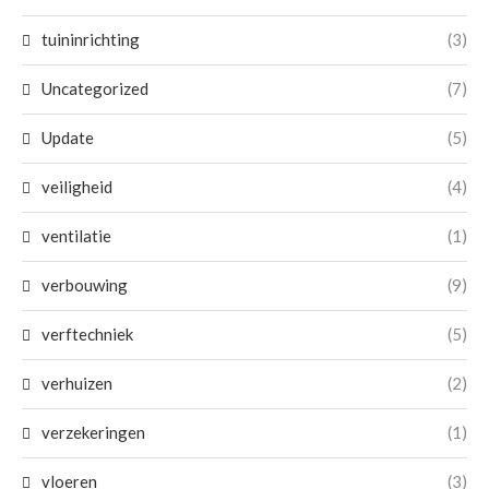
tuininrichting
(3)
Uncategorized
(7)
Update
(5)
veiligheid
(4)
ventilatie
(1)
verbouwing
(9)
verftechniek
(5)
verhuizen
(2)
verzekeringen
(1)
vloeren
(3)