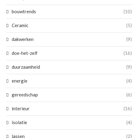
bouwtrends
(10)
Ceramic
(5)
dakwerken
(9)
doe-het-zelf
(16)
duurzaamheid
(9)
energie
(4)
gereedschap
(6)
interieur
(16)
isolatie
(4)
lassen
(2)