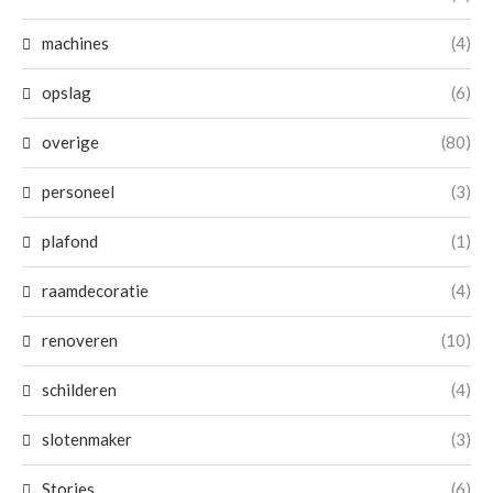
machines
(4)
opslag
(6)
overige
(80)
personeel
(3)
plafond
(1)
raamdecoratie
(4)
renoveren
(10)
schilderen
(4)
slotenmaker
(3)
Stories
(6)