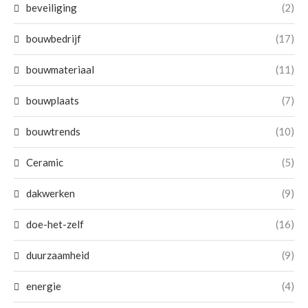
beveiliging
(2)
bouwbedrijf
(17)
bouwmateriaal
(11)
bouwplaats
(7)
bouwtrends
(10)
Ceramic
(5)
dakwerken
(9)
doe-het-zelf
(16)
duurzaamheid
(9)
energie
(4)