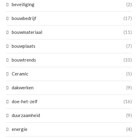
beveiliging
(2)
bouwbedrijf
(17)
bouwmateriaal
(11)
bouwplaats
(7)
bouwtrends
(10)
Ceramic
(5)
dakwerken
(9)
doe-het-zelf
(16)
duurzaamheid
(9)
energie
(4)