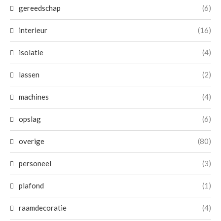
gereedschap
(6)
interieur
(16)
isolatie
(4)
lassen
(2)
machines
(4)
opslag
(6)
overige
(80)
personeel
(3)
plafond
(1)
raamdecoratie
(4)