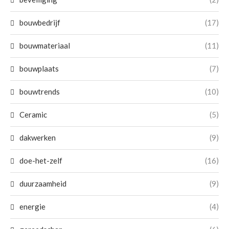
bouwbedrijf
(17)
bouwmateriaal
(11)
bouwplaats
(7)
bouwtrends
(10)
Ceramic
(5)
dakwerken
(9)
doe-het-zelf
(16)
duurzaamheid
(9)
energie
(4)