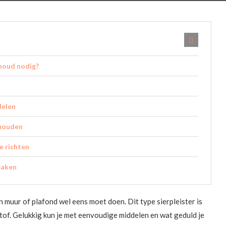
houd nodig?
delen
 houden
e richten
maken
 muur of plafond wel eens moet doen. Dit type sierpleister is
tof. Gelukkig kun je met eenvoudige middelen en wat geduld je