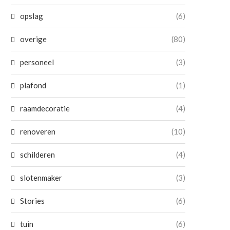
opslag
(6)
overige
(80)
personeel
(3)
plafond
(1)
raamdecoratie
(4)
renoveren
(10)
schilderen
(4)
slotenmaker
(3)
Stories
(6)
tuin
(6)