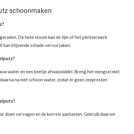
putz schoonmaken
z?
eraden. De hete stoom kan de lijm of het pleisterwerk
it kan blijvende schade veroorzaken.
elputz?
lauw water en een beetje afwasmiddel. Breng het mengsel met
l daarna na met schoon water, zodat er geen zeepresten
telputz?
eur doen vervagen en de korrels aantasten. Gebruik daarom