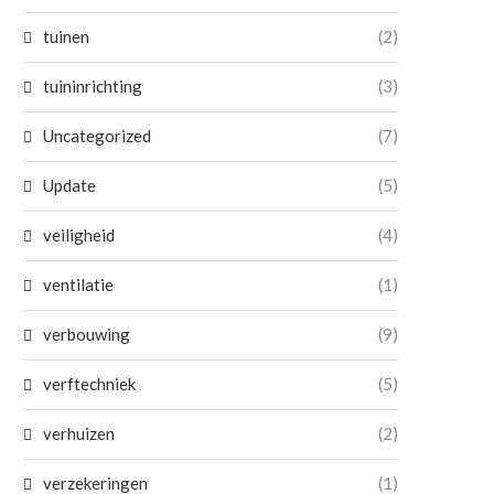
tuinen
(2)
tuininrichting
(3)
Uncategorized
(7)
Update
(5)
veiligheid
(4)
ventilatie
(1)
verbouwing
(9)
verftechniek
(5)
verhuizen
(2)
verzekeringen
(1)