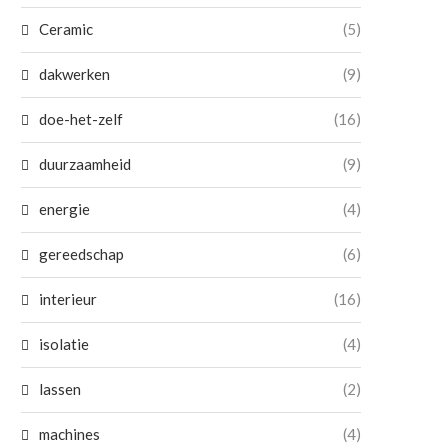
Ceramic
(5)
dakwerken
(9)
doe-het-zelf
(16)
duurzaamheid
(9)
energie
(4)
gereedschap
(6)
interieur
(16)
isolatie
(4)
lassen
(2)
machines
(4)