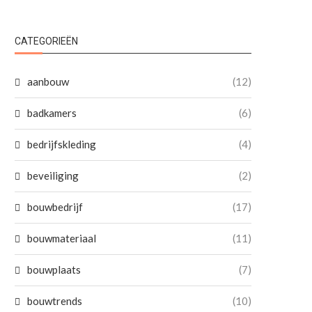
CATEGORIEËN
aanbouw
(12)
badkamers
(6)
bedrijfskleding
(4)
beveiliging
(2)
bouwbedrijf
(17)
bouwmateriaal
(11)
bouwplaats
(7)
bouwtrends
(10)