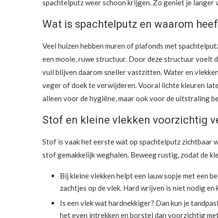
spachtelputz weer schoon krijgen. Zo geniet je langer 
Wat is spachtelputz en waarom heef
Veel huizen hebben muren of plafonds met spachtelputz.
een mooie, ruwe structuur. Door deze structuur voelt de
vuil blijven daarom sneller vastzitten. Water en vlekken
veger of doek te verwijderen. Vooral lichte kleuren l
alleen voor de hygiëne, maar ook voor de uitstraling be
Stof en kleine vlekken voorzichtig 
Stof is vaak het eerste wat op spachtelputz zichtbaar 
stof gemakkelijk weghalen. Beweeg rustig, zodat de klei
Bij kleine vlekken helpt een lauw sopje met een b
zachtjes op de vlek. Hard wrijven is niet nodig en
Is een vlek wat hardnekkiger? Dan kun je tandpast
het even intrekken en borstel dan voorzichtig me