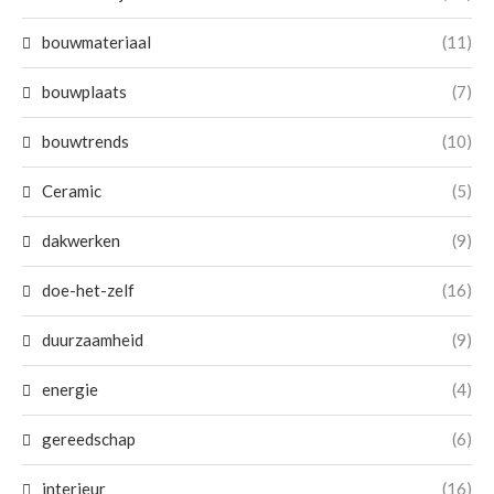
bouwmateriaal
(11)
bouwplaats
(7)
bouwtrends
(10)
Ceramic
(5)
dakwerken
(9)
doe-het-zelf
(16)
duurzaamheid
(9)
energie
(4)
gereedschap
(6)
interieur
(16)