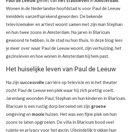
Paul de Leeuw
geniet van
het stadsleven
in
Amsterdam
.
Wonen in de Nederlandse hoofdstad is voor Paul de Leeuw
inmiddels vanzelfsprekend geworden. De bekende
televisiemaker en artiest woont samen met zijn man Stephan
en hun twee zoons in Amsterdam. Na jaren in Blaricum
gewoond te hebben, is de stad nu hun thuis. In deze blog lees
je meer over waar Paul de Leeuw woont, zijn verhuizing, het
gezinsleven en hoe wonen in Amsterdam bij hem past.
Het huiselijke leven van Paul de Leeuw
Na zijn
succesvolle
carrière op televisie en in het theater
zocht Paul de Leeuw een plek waar hij zich prettig voelt.
Jarenlang woonden Paul, Stephan en hun kinderen in Blaricum.
Blaricum is een rustig dorp beroemd om zijn
groene
omgeving en
mooie
huizen. Het was een fijne plek om hun
zoons te laten opgroeien. De villa in Blaricum bood veel
ruimte en privacy voor het gezin. Uiteindelijk trokken hun