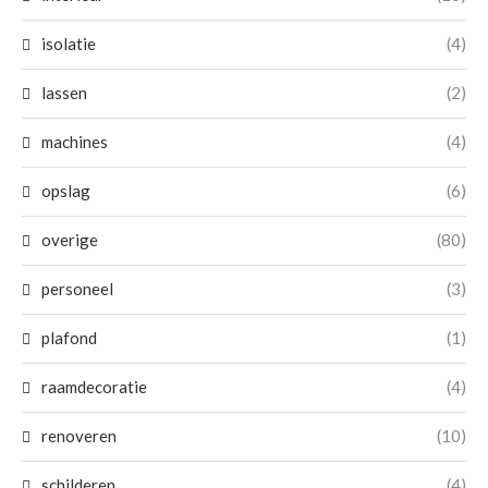
isolatie
(4)
lassen
(2)
machines
(4)
opslag
(6)
overige
(80)
personeel
(3)
plafond
(1)
raamdecoratie
(4)
renoveren
(10)
schilderen
(4)