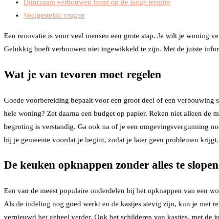
Duurzaam verbouwen loont op de lange termijn
Veelgestelde vragen
Een renovatie is voor veel mensen een grote stap. Je wilt je woning v
Gelukkig hoeft verbouwen niet ingewikkeld te zijn. Met de juiste infor
Wat je van tevoren moet regelen
Goede voorbereiding bepaalt voor een groot deel of een verbouwing sl
hele woning? Zet daarna een budget op papier. Reken niet alleen de m
begroting is verstandig. Ga ook na of je een omgevingsvergunning nodi
bij je gemeente voordat je begint, zodat je later geen problemen krijgt.
De keuken opknappen zonder alles te slopen
Een van de meest populaire onderdelen bij het opknappen van een woni
Als de indeling nog goed werkt en de kastjes stevig zijn, kun je met r
vernieuwd het geheel verder. Ook het schilderen van kastjes, met de j