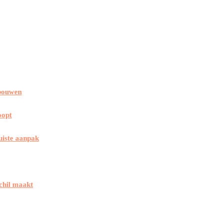
 bouwen
oopt
uiste aanpak
chil maakt