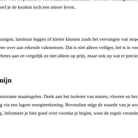
geef je de keuken toch een nieuw leven.
ehangen, laminaat leggen of kleine klussen zoals het vervangen van stopc
ter over aan erkende vakmensen. Dat is niet alleen veiliger, het is in ve
tes aan en vergelijk ze niet alleen op prijs, maar ook op wat er precies
mijn
rzame maatregelen. Denk aan het isoleren van muren, vloeren en het d
rug via een lagere energierekening. Bovendien stijgt de waarde van je
. Informeer je hier goed over voordat je begint, want de regels verand