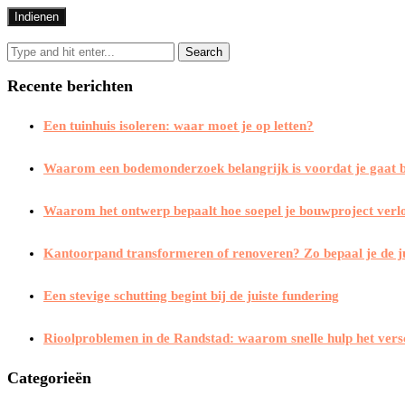
Recente berichten
Een tuinhuis isoleren: waar moet je op letten?
Waarom een bodemonderzoek belangrijk is voordat je gaat
Waarom het ontwerp bepaalt hoe soepel je bouwproject verl
Kantoorpand transformeren of renoveren? Zo bepaal je de j
Een stevige schutting begint bij de juiste fundering
Rioolproblemen in de Randstad: waarom snelle hulp het vers
Categorieën