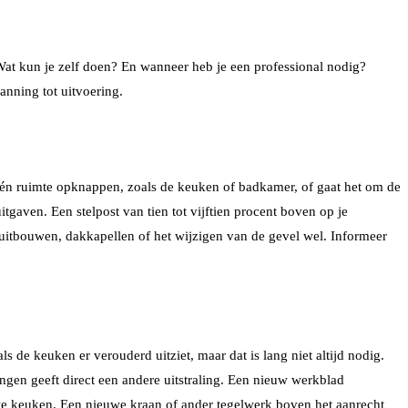
 Wat kun je zelf doen? En wanneer heb je een professional nodig?
anning tot uitvoering.
 één ruimte opknappen, zoals de keuken of badkamer, of gaat het om de
aven. Een stelpost van tien tot vijftien procent boven op je
j uitbouwen, dakkapellen of het wijzigen van de gevel wel. Informeer
de keuken er verouderd uitziet, maar dat is lang niet altijd nodig.
angen geeft direct een andere uitstraling. Een nieuw werkblad
ieuwe keuken. Een nieuwe kraan of ander tegelwerk boven het aanrecht