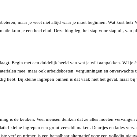
erbeteren, maar je weet niet altijd waar je moet beginnen. Wat kost het?
matie kom je een heel eind. Deze blog legt het stap voor stap uit, van pl
aagt. Begin met een duidelijk beeld van wat je wilt aanpakken. Wil je
aterialen mee, maar ook arbeidskosten, vergunningen en onverwachte uitg
g hebt. Bij kleine ingrepen binnen is dat vaak niet het geval, maar bi
ng is de keuken. Veel mensen denken dat ze alles moeten vervangen als 
elatief kleine ingrepen een groot verschil maken. Deurtjes en lades verv
uiste verf en primer, is een betaalbaar alternatief voor een volledig n