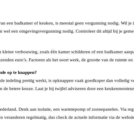
van een badkamer of keuken, is meestal geen vergunning nodig. Wil je 
en wel een omgevingsvergunning nodig. Controleer dit altijd bij je geme
 kleine verbouwing, zoals één kamer schilderen of een badkamer aanpa
nden euro’s. Factoren als het soort werk, de grootte van de ruimte en of
nde op te knappen?
n de indeling prettig werkt, is opknappen vaak goedkoper dan volledig ve
n de betere keuze. Laat je bij twijfel adviseren door een keukenmonteur
Nederland. Denk aan isolatie, een warmtepomp of zonnepanelen. Via reg
 veranderen regelmatig, dus check de actuele informatie via de websit