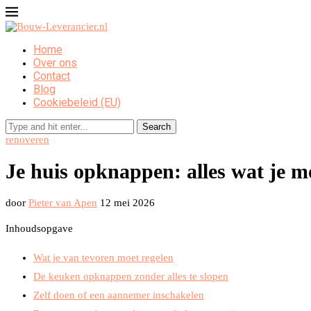
Home
Over ons
Contact
Blog
Cookiebeleid (EU)
Search
renoveren
Je huis opknappen: alles wat je m
door
Pieter van Apen
12 mei 2026
Inhoudsopgave
Wat je van tevoren moet regelen
De keuken opknappen zonder alles te slopen
Zelf doen of een aannemer inschakelen