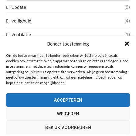
Update
(5)
veiligheid
(4)
ventilatie
(1)
Beheer toestemming
verbouwing
(9)
Om de beste ervaringen te bieden, gebruiken wij technologieën zoals
cookies om informatie over je apparaat op te slaan en/of te raadplegen. Door
verftechniek
(5)
in te stemmen met deze technologieën kunnen wij gegevens zoals
surfgedrag of unieke ID's op deze site verwerken. Als je geen toestemming
verhuizen
(2)
geeft of uw toestemming intrekt, kan dit een nadelige invloed hebben op
bepaalde functies en mogelijkheden.
verzekeringen
(1)
ACCEPTEREN
vloeren
(3)
WEIGEREN
wonen
(49)
BEKIJK VOORKEUREN