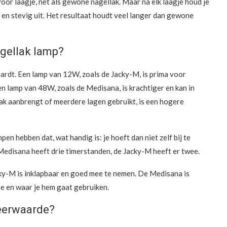
e voor laagje, net als gewone nagellak. Maar na elk laagje houd je
 en stevig uit. Het resultaat houdt veel langer dan gewone
 gellak lamp?
hardt. Een lamp van 12W, zoals de Jacky-M, is prima voor
n lamp van 48W, zoals de Medisana, is krachtiger en kan in
llak aanbrengt of meerdere lagen gebruikt, is een hogere
en hebben dat, wat handig is: je hoeft dan niet zelf bij te
Medisana heeft drie timerstanden, de Jacky-M heeft er twee.
cky-M is inklapbaar en goed mee te nemen. De Medisana is
e en waar je hem gaat gebruiken.
meerwaarde?