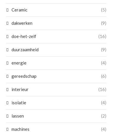
Ceramic
(5)
dakwerken
(9)
doe-het-zelf
(16)
duurzaamheid
(9)
energie
(4)
gereedschap
(6)
interieur
(16)
isolatie
(4)
lassen
(2)
machines
(4)