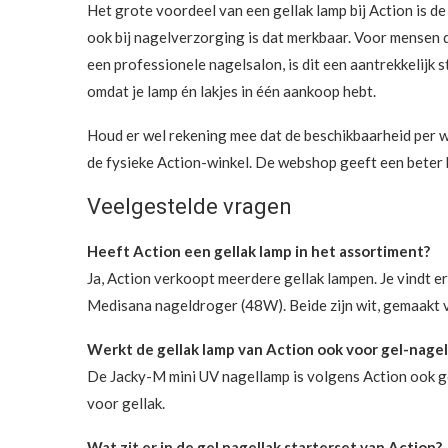
Het grote voordeel van een gellak lamp bij Action is de
ook bij nagelverzorging is dat merkbaar. Voor mensen di
een professionele nagelsalon, is dit een aantrekkelijk s
omdat je lamp én lakjes in één aankoop hebt.
Houd er wel rekening mee dat de beschikbaarheid per win
de fysieke Action-winkel. De webshop geeft een beter 
Veelgestelde vragen
Heeft Action een gellak lamp in het assortiment?
Ja, Action verkoopt meerdere gellak lampen. Je vindt e
Medisana nageldroger (48W). Beide zijn wit, gemaakt v
Werkt de gellak lamp van Action ook voor gel-nagel
De Jacky-M mini UV nagellamp is volgens Action ook ges
voor gellak.
Wat zit er in de gel nagellak starterset van Action?