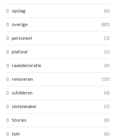
opslag
(6)
overige
(80)
personeel
(3)
plafond
(1)
raamdecoratie
(4)
renoveren
(10)
schilderen
(4)
slotenmaker
(3)
Stories
(6)
tuin
(6)