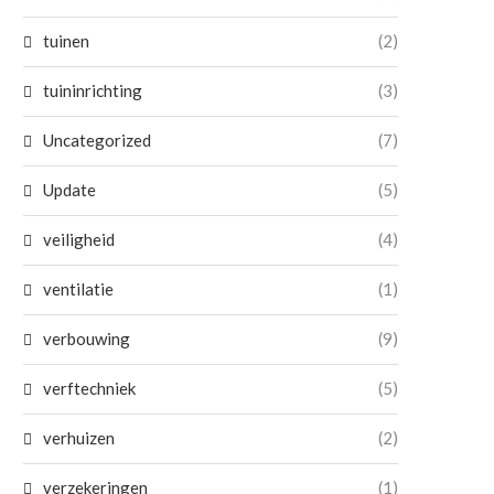
tuinen
(2)
tuininrichting
(3)
Uncategorized
(7)
Update
(5)
veiligheid
(4)
ventilatie
(1)
verbouwing
(9)
verftechniek
(5)
verhuizen
(2)
Van laadplaats tot werkplek: zo loopt
Werken in de bouw: wat je ve
zwaar transport...
leert...
verzekeringen
(1)