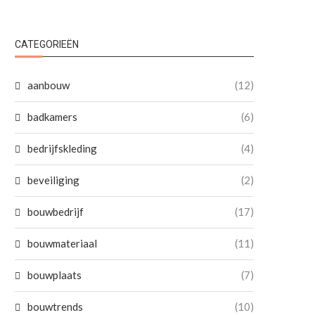
CATEGORIEËN
aanbouw
(12)
badkamers
(6)
bedrijfskleding
(4)
beveiliging
(2)
bouwbedrijf
(17)
bouwmateriaal
(11)
bouwplaats
(7)
bouwtrends
(10)