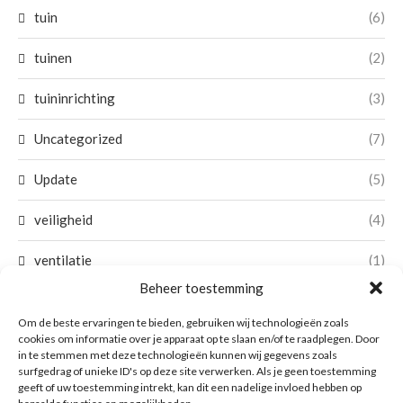
tuin
(6)
tuinen
(2)
tuininrichting
(3)
Uncategorized
(7)
Update
(5)
veiligheid
(4)
ventilatie
(1)
Beheer toestemming
verbouwing
(9)
Om de beste ervaringen te bieden, gebruiken wij technologieën zoals
cookies om informatie over je apparaat op te slaan en/of te raadplegen. Door
verftechniek
(5)
in te stemmen met deze technologieën kunnen wij gegevens zoals
surfgedrag of unieke ID's op deze site verwerken. Als je geen toestemming
verhuizen
(2)
geeft of uw toestemming intrekt, kan dit een nadelige invloed hebben op