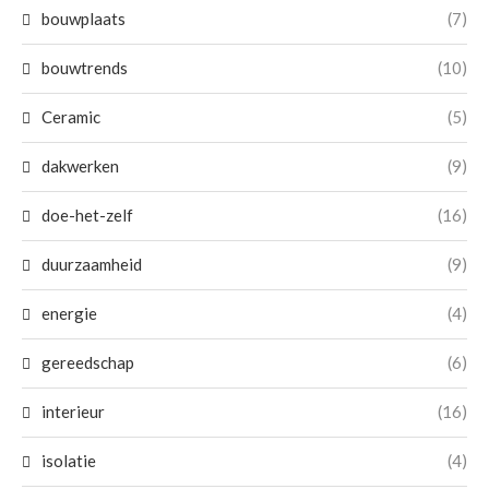
bouwplaats
(7)
bouwtrends
(10)
Ceramic
(5)
dakwerken
(9)
doe-het-zelf
(16)
duurzaamheid
(9)
energie
(4)
gereedschap
(6)
interieur
(16)
isolatie
(4)