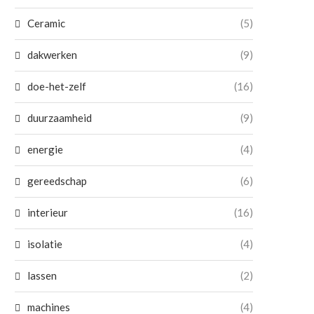
Ceramic
(5)
dakwerken
(9)
doe-het-zelf
(16)
duurzaamheid
(9)
energie
(4)
gereedschap
(6)
interieur
(16)
isolatie
(4)
lassen
(2)
machines
(4)