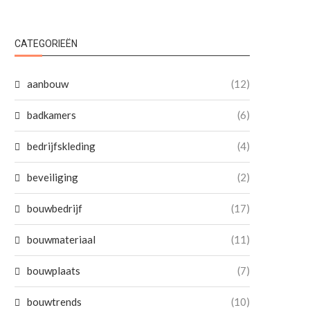
CATEGORIEËN
aanbouw
(12)
badkamers
(6)
bedrijfskleding
(4)
beveiliging
(2)
bouwbedrijf
(17)
bouwmateriaal
(11)
bouwplaats
(7)
bouwtrends
(10)