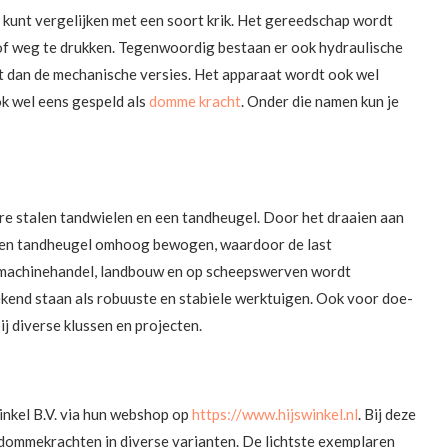
kunt vergelijken met een soort krik. Het gereedschap wordt
 of weg te drukken. Tegenwoordig bestaan er ook hydraulische
t dan de mechanische versies. Het apparaat wordt ook wel
ok wel eens gespeld als
domme kracht
. Onder die namen kun je
re stalen tandwielen en een tandheugel. Door het draaien aan
een tandheugel omhoog bewogen, waardoor de last
 machinehandel, landbouw en op scheepswerven wordt
kend staan als robuuste en stabiele werktuigen. Ook voor doe-
ij diverse klussen en projecten.
inkel B.V. via hun webshop op
https://www.hijswinkel.nl
. Bij deze
je dommekrachten in diverse varianten. De lichtste exemplaren