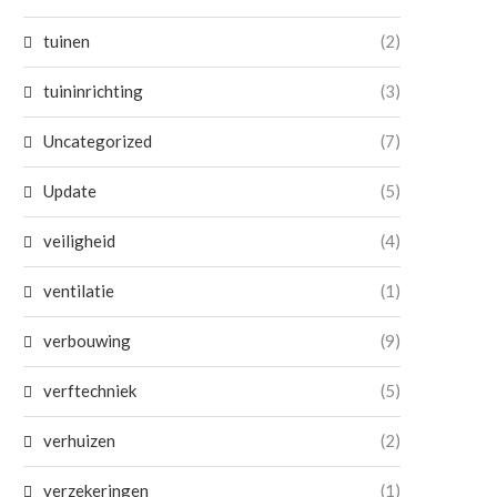
tuinen
(2)
tuininrichting
(3)
Uncategorized
(7)
Update
(5)
veiligheid
(4)
ventilatie
(1)
verbouwing
(9)
verftechniek
(5)
verhuizen
(2)
verzekeringen
(1)