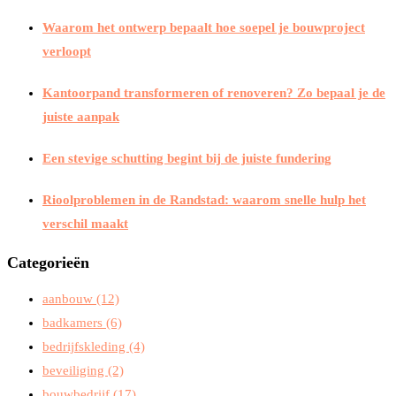
Waarom het ontwerp bepaalt hoe soepel je bouwproject
verloopt
Kantoorpand transformeren of renoveren? Zo bepaal je de
juiste aanpak
Een stevige schutting begint bij de juiste fundering
Rioolproblemen in de Randstad: waarom snelle hulp het
verschil maakt
Categorieën
aanbouw
(12)
badkamers
(6)
bedrijfskleding
(4)
beveiliging
(2)
bouwbedrijf
(17)