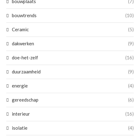
bouwplaats
(7)
bouwtrends
(10)
Ceramic
(5)
dakwerken
(9)
doe-het-zelf
(16)
duurzaamheid
(9)
energie
(4)
gereedschap
(6)
interieur
(16)
isolatie
(4)