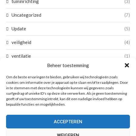
tuininrichting
(3)
Uncategorized
(7)
Update
(5)
veiligheid
(4)
ventilatie
(1)
Beheer toestemming
verbouwing
(9)
Om de beste ervaringen te bieden, gebruiken wij technologieën zoals
cookies om informatie over je apparaat op te slaan en/of te raadplegen. Door
verftechniek
(5)
in te stemmen met deze technologieën kunnen wij gegevens zoals
surfgedrag of unieke ID's op deze site verwerken. Als je geen toestemming
verhuizen
(2)
geeft of uw toestemming intrekt, kan dit een nadelige invloed hebben op
bepaalde functies en mogelijkheden.
verzekeringen
(1)
ACCEPTEREN
vloeren
(3)
WEIGEREN