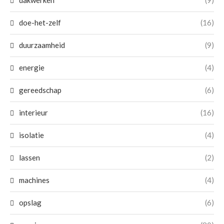
dakwerken
(9)
doe-het-zelf
(16)
duurzaamheid
(9)
energie
(4)
gereedschap
(6)
interieur
(16)
isolatie
(4)
lassen
(2)
machines
(4)
opslag
(6)