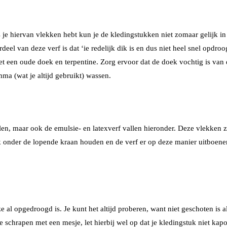
ls je hiervan vlekken hebt kun je de kledingstukken niet zomaar gelijk 
deel van deze verf is dat ‘ie redelijk dik is en dus niet heel snel opdroo
et een oude doek en terpentine. Zorg ervoor dat de doek vochtig is van 
a (wat je altijd gebruikt) wassen.
len, maar ook de emulsie- en latexverf vallen hieronder. Deze vlekken zij
uk onder de lopende kraan houden en de verf er op deze manier uitboene
e al opgedroogd is. Je kunt het altijd proberen, want niet geschoten is a
 te schrapen met een mesje, let hierbij wel op dat je kledingstuk niet kap