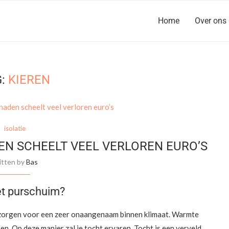
Home
Over ons
G:
KIEREN
isolatie
EN SCHEELT VEEL VERLOREN EURO’S
itten by
Bas
t purschuim?
n zorgen voor een zeer onaangenaam binnen klimaat. Warmte
en. Op deze manier zal je tocht ervaren. Tocht is een verveld