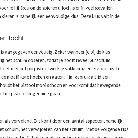
r je lijf (kou op de spieren). Toch is er in veel gevallen
kieren is namelijk een eenvoudige klus. Deze klus valt in de
en tocht
als aangegeven eenvoudig. Zeker wanneer je bij de klus
ig het schuim doseren, zodat je nooit teveel purschuim
rboel, met het purpistool werk je vakkundig en ergonomisch.
de moeilijkste hoeken en gaten. Tip: gebruik altijd een
ger houdt het pistool mooi schoon en voorkomt dat bewegende
al het pistool langer mee gaan
 als vervelend. Dit komt door een aantal aspecten, namelijk:
et schuim, het verwijderen van het schuim. Met de volgende tips
rschuim. Tip 1- het koppelen van het pistool op de purschuim