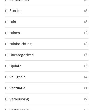
Stories
(6)
tuin
(6)
tuinen
(2)
tuininrichting
(3)
Uncategorized
(7)
Update
(5)
veiligheid
(4)
ventilatie
(1)
verbouwing
(9)