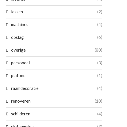
lassen
(2)
machines
(4)
opslag
(6)
overige
(80)
personeel
(3)
plafond
(1)
raamdecoratie
(4)
renoveren
(10)
schilderen
(4)
slotenmaker
(3)