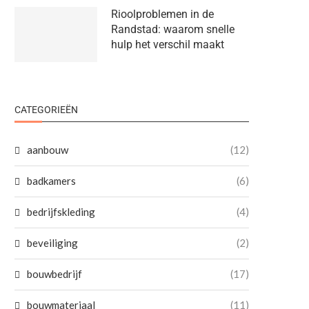
Rioolproblemen in de
Randstad: waarom snelle
hulp het verschil maakt
CATEGORIEËN
aanbouw
(12)
badkamers
(6)
bedrijfskleding
(4)
beveiliging
(2)
bouwbedrijf
(17)
bouwmateriaal
(11)