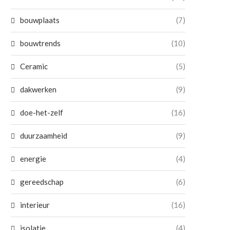
bouwplaats
(7)
bouwtrends
(10)
Ceramic
(5)
dakwerken
(9)
doe-het-zelf
(16)
duurzaamheid
(9)
energie
(4)
gereedschap
(6)
interieur
(16)
isolatie
(4)