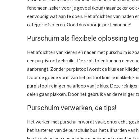
fenomeen, zeker voor je gevoel (koud) maar zeker ook voo
eenvoudig wat aan te doen. Het afdichten van naden en 
categorie isoleren. Goed dus voor je portemonnee!
Purschuim als flexibele oplossing teg
Het afdichten van kieren en naden met purschuim is zo
een purpistool gebruikt. Deze pistolen kunnen eenvoud
aanbrengt. Zonder purpistool wordt de klus een kliede
Door de goede vorm van het pistool kom je makkelijk in 
purpistool reiniger na afloop van je klus. Deze reini
delen gaan plakken. Door het gebruik van de reiniger z
Purschuim verwerken, de tips!
Het werken met purschuim wordt vaak, onterecht, gezien
het hanteren van de purschuim bus, het uitharden van h
kun jij ook op een eenvoudige manier werken met het pu