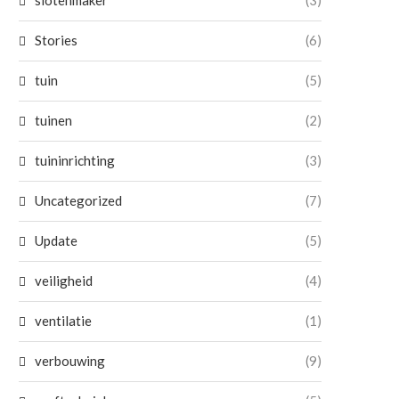
Stories
(6)
tuin
(5)
tuinen
(2)
tuininrichting
(3)
Uncategorized
(7)
Update
(5)
veiligheid
(4)
ventilatie
(1)
verbouwing
(9)