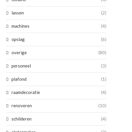
lassen
(2)
machines
(4)
opslag
(6)
overige
(80)
personeel
(3)
plafond
(1)
raamdecoratie
(4)
renoveren
(10)
schilderen
(4)
slotenmaker
(3)