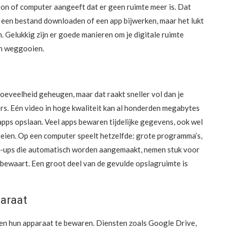
foon of computer aangeeft dat er geen ruimte meer is. Dat
, een bestand downloaden of een app bijwerken, maar het lukt
n. Gelukkig zijn er goede manieren om je digitale ruimte
en weggooien.
eveelheid geheugen, maar dat raakt sneller vol dan je
ers. Eén video in hoge kwaliteit kan al honderden megabytes
apps opslaan. Veel apps bewaren tijdelijke gegevens, ook wel
oeien. Op een computer speelt hetzelfde: grote programma’s,
ck-ups die automatisch worden aangemaakt, nemen stuk voor
el bewaart. Een groot deel van de gevulde opslagruimte is
paraat
en hun apparaat te bewaren. Diensten zoals Google Drive,