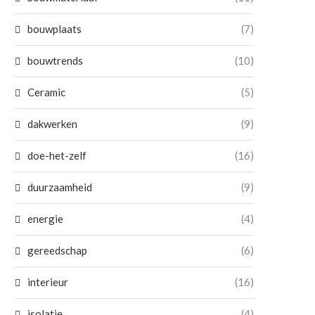
bouwplaats
(7)
bouwtrends
(10)
Ceramic
(5)
dakwerken
(9)
doe-het-zelf
(16)
duurzaamheid
(9)
energie
(4)
gereedschap
(6)
interieur
(16)
isolatie
(4)