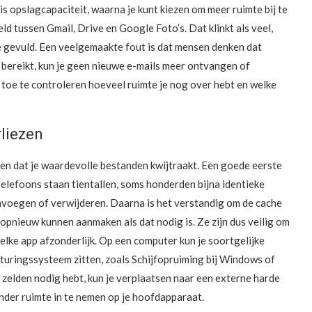
 opslagcapaciteit, waarna je kunt kiezen om meer ruimte bij te
ld tussen Gmail, Drive en Google Foto’s. Dat klinkt als veel,
wee gevuld. Een veelgemaakte fout is dat mensen denken dat
iet bereikt, kun je geen nieuwe e-mails meer ontvangen of
 toe te controleren hoeveel ruimte je nog over hebt en welke
rliezen
nen dat je waardevolle bestanden kwijtraakt. Een goede eerste
telefoons staan tientallen, soms honderden bijna identieke
nvoegen of verwijderen. Daarna is het verstandig om de cache
s opnieuw kunnen aanmaken als dat nodig is. Ze zijn dus veilig om
 elke app afzonderlijk. Op een computer kun je soortgelijke
turingssysteem zitten, zoals Schijfopruiming bij Windows of
 zelden nodig hebt, kun je verplaatsen naar een externe harde
onder ruimte in te nemen op je hoofdapparaat.