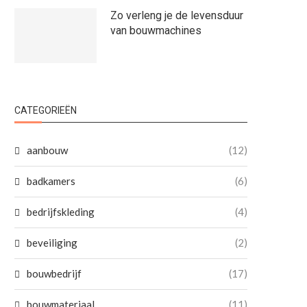
Zo verleng je de levensduur
van bouwmachines
CATEGORIEËN
aanbouw
(12)
badkamers
(6)
bedrijfskleding
(4)
beveiliging
(2)
bouwbedrijf
(17)
bouwmateriaal
(11)