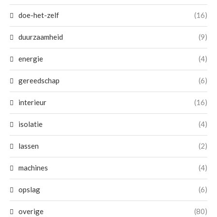
doe-het-zelf
(16)
duurzaamheid
(9)
energie
(4)
gereedschap
(6)
interieur
(16)
isolatie
(4)
lassen
(2)
machines
(4)
opslag
(6)
overige
(80)