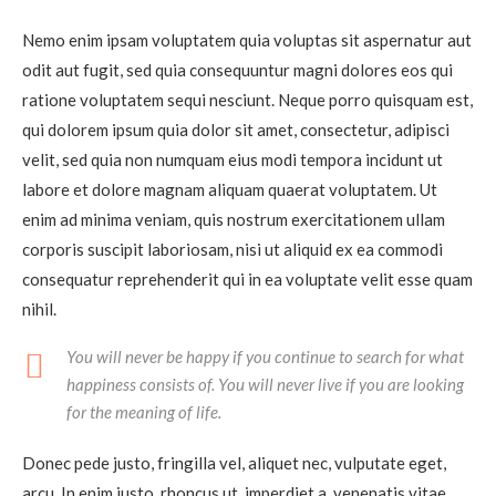
Nemo enim ipsam voluptatem quia voluptas sit aspernatur aut
odit aut fugit, sed quia consequuntur magni dolores eos qui
ratione voluptatem sequi nesciunt. Neque porro quisquam est,
qui dolorem ipsum quia dolor sit amet, consectetur, adipisci
velit, sed quia non numquam eius modi tempora incidunt ut
labore et dolore magnam aliquam quaerat voluptatem. Ut
enim ad minima veniam, quis nostrum exercitationem ullam
corporis suscipit laboriosam, nisi ut aliquid ex ea commodi
consequatur reprehenderit qui in ea voluptate velit esse quam
nihil.
You will never be happy if you continue to search for what
happiness consists of. You will never live if you are looking
for the meaning of life.
Donec pede justo, fringilla vel, aliquet nec, vulputate eget,
arcu. In enim justo, rhoncus ut, imperdiet a, venenatis vitae,